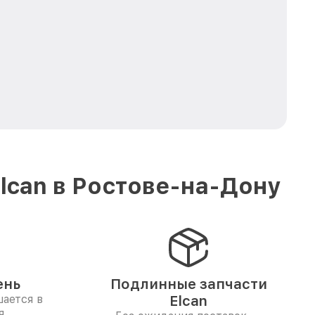
lcan в Ростове-на-Дону
ень
Подлинные запчасти
ается в
Elcan
я