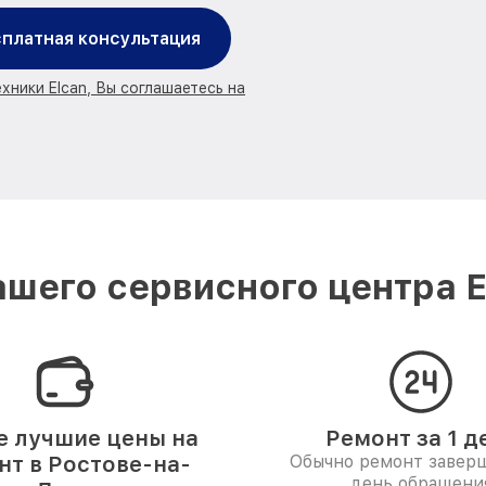
платная консультация
хники Elcan, Вы соглашаетесь на
шего сервисного центра E
 лучшие цены на
Ремонт за 1 д
нт в Ростове-на-
Обычно ремонт заверш
день обращени