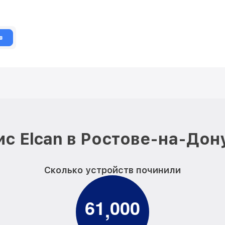
в
с Elcan в Ростове-на-Дон
Сколько устройств починили
6
1
0
0
0
,