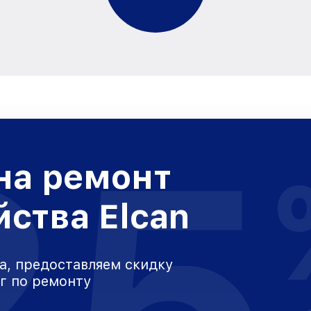
25
на ремонт
йства Elcan
а, предоставляем скидку
уг по ремонту