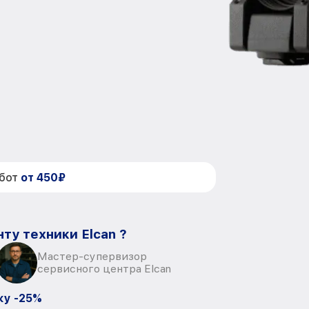
абот
от 450₽
ту техники Elcan ?
Мастер-супервизор
сервисного центра Elcan
ку -25%