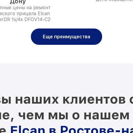
Дону
пные цены на ремонт
еского прицела Elcan
erDR 1x/4x DFOV14-C2
Еще преимущества
ы наших клиентов 
е, чем мы о нашем
ре
Elcan в Ростове-