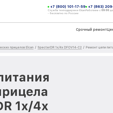
+7 (800) 101-17-59
+7 (863) 209
Служба техподдержки Elcan
Работаем с
09:00
д
- бесплатно по России
Срочный ремонт
Це
еских прицелов Elcan
SpecterDR 1x/4x DFOV14-C2
/
/
Ремонт цепи пит
питания
прицела
DR 1x/4x